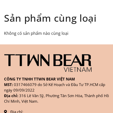
toàn quốc), GHN
Đối tượng áp dụng: Khách hàng đặt
Sản phẩm cùng loại
hàng
ONLINE
trên trang
WEBSITE/
FANPAGE/ZALO/
INSTAGRAM
cửa hàng chính
Không có sản phẩm nào cùng loại
hãng TTWNBEAR
Thời gian nhận hàng: Đối với đơn hàng Online tại
TPHCM, sản phẩm sẽ được giao sớm nhất là 1
ngày sau khi đặt.
CÔNG TY TNHH TTWN BEAR VIỆT NAM
MST:
0317466079 do Sở Kế Hoạch và Đầu Tư TP.HCM cấp
ngày 09/09/2022
Địa chỉ:
316 Lê Văn Sỹ, Phường Tân Sơn Hòa, Thành phố Hồ
Chí Minh, Việt Nam.
Địa chỉ: