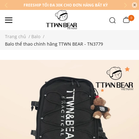
FREESHIP TỐI ĐA 30K CHO ĐƠN HÀNG BẤT KỲ
0
Trang chủ
/
Balo
/
Balo thể thao chính hãng TTWN BEAR - TN3779