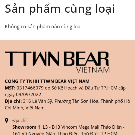
Đối tượng áp dụng: Khách hàng đặt
Sản phẩm cùng loại
hàng
ONLINE
trên trang
WEBSITE/
FANPAGE/ZALO/
INSTAGRAM
cửa hàng chính
Không có sản phẩm nào cùng loại
hãng TTWNBEAR
Thời gian nhận hàng: Đối với đơn hàng Online tại
TPHCM, sản phẩm sẽ được giao sớm nhất là 1
ngày sau khi đặt.
CÔNG TY TNHH TTWN BEAR VIỆT NAM
MST:
0317466079 do Sở Kế Hoạch và Đầu Tư TP.HCM cấp
ngày 09/09/2022
Địa chỉ:
316 Lê Văn Sỹ, Phường Tân Sơn Hòa, Thành phố Hồ
Chí Minh, Việt Nam.
Địa chỉ:
Showroom 1
: L3 - B13 Vincom Mega Mall Thảo Điền -
161 Võ Nguyên Giáp, Thảo Điền, Thủ Đức, TP.HCM