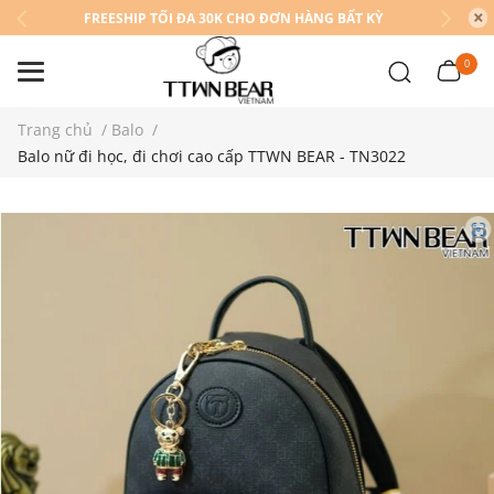
FREESHIP TỐI ĐA 30K CHO ĐƠN HÀNG BẤT KỲ
0
Trang chủ
/
Balo
/
Balo nữ đi học, đi chơi cao cấp TTWN BEAR - TN3022