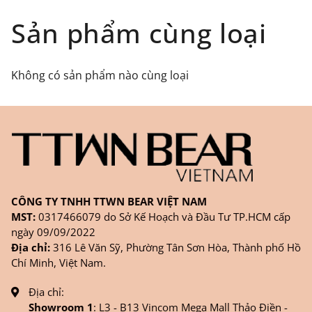
Đối tượng áp dụng: Khách hàng đặt
Sản phẩm cùng loại
hàng
ONLINE
trên trang
WEBSITE/
FANPAGE/ZALO/
INSTAGRAM
cửa hàng chính
Không có sản phẩm nào cùng loại
hãng TTWNBEAR
Thời gian nhận hàng: Đối với đơn hàng Online tại
TPHCM, sản phẩm sẽ được giao sớm nhất là 1
ngày sau khi đặt.
CÔNG TY TNHH TTWN BEAR VIỆT NAM
MST:
0317466079 do Sở Kế Hoạch và Đầu Tư TP.HCM cấp
ngày 09/09/2022
Địa chỉ:
316 Lê Văn Sỹ, Phường Tân Sơn Hòa, Thành phố Hồ
Chí Minh, Việt Nam.
Địa chỉ:
Showroom 1
: L3 - B13 Vincom Mega Mall Thảo Điền -