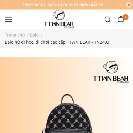
FREESHIP TỐI ĐA 30K CHO ĐƠN HÀNG BẤT KỲ
0
Trang chủ
/
Balo
/
Balo nữ đi học, đi chơi cao cấp TTWN BEAR - TN2403