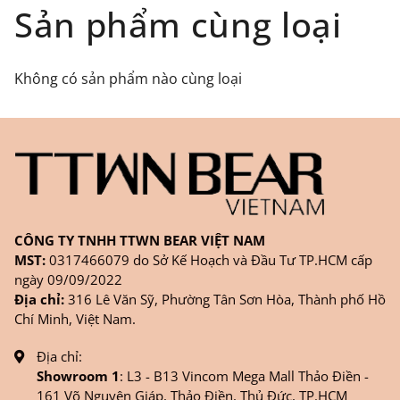
Đối tượng áp dụng: Khách hàng đặt
Sản phẩm cùng loại
hàng
ONLINE
trên trang
WEBSITE/
FANPAGE/ZALO/
INSTAGRAM
cửa hàng chính
Không có sản phẩm nào cùng loại
hãng TTWNBEAR
Thời gian nhận hàng: Đối với đơn hàng Online tại
TPHCM, sản phẩm sẽ được giao sớm nhất là 1
ngày sau khi đặt.
CÔNG TY TNHH TTWN BEAR VIỆT NAM
MST:
0317466079 do Sở Kế Hoạch và Đầu Tư TP.HCM cấp
ngày 09/09/2022
Địa chỉ:
316 Lê Văn Sỹ, Phường Tân Sơn Hòa, Thành phố Hồ
Chí Minh, Việt Nam.
Địa chỉ:
Showroom 1
: L3 - B13 Vincom Mega Mall Thảo Điền -
161 Võ Nguyên Giáp, Thảo Điền, Thủ Đức, TP.HCM