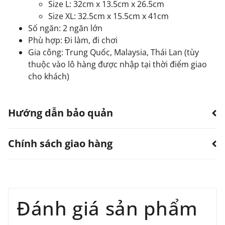
Size L: 32cm x 13.5cm x 26.5cm
Size XL: 32.5cm x 15.5cm x 41cm
Số ngăn: 2 ngăn lớn
Phù hợp: Đi làm, đi chơi
Gia công: Trung Quốc, Malaysia, Thái Lan (tùy
thuộc vào lô hàng được nhập tại thời điểm giao
cho khách)
Hướng dẫn bảo quản
Chính sách giao hàng
Hạn chế sản phẩm bị thấm nước.
Có thể dùng quạt, khăn làm khô. Không sử dụng
máy sấy.
TTWN Bear luôn hướng đến việc cung cấp dịch vụ vận
Tránh tiếp xúc với hóa chất, nước hoa.
Tránh vật cứng nhọn, vật nặng tỳ đè lên sản
chuyển tốt nhất với mức phí cạnh tranh cho tất cả các
Đánh giá sản phẩm
phẩm.
đơn hàng mà quý khách đặt với chúng tôi. Chúng tôi hỗ
Tránh ánh nắng trực tiếp, nhiệt độ cao, hạn chế
trợ giao hàng trên toàn quốc với chính sách giao hàng