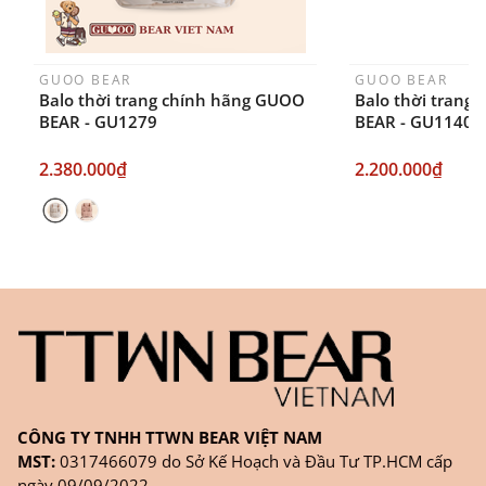
GUOO BEAR
GUOO BEAR
Balo thời trang chính hãng GUOO
Balo thời trang
BEAR - GU1279
BEAR - GU1140
2.380.000₫
2.200.000₫
CÔNG TY TNHH TTWN BEAR VIỆT NAM
MST:
0317466079 do Sở Kế Hoạch và Đầu Tư TP.HCM cấp
ngày 09/09/2022