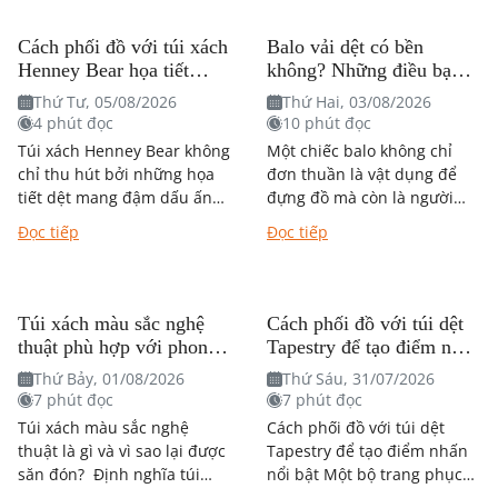
Cách phối đồ với túi xách
Balo vải dệt có bền
Henney Bear họa tiết
không? Những điều bạn
mang đậm dấu ấn nghệ
nên biết trước khi quyết
Thứ Tư, 05/08/2026
Thứ Hai, 03/08/2026
thuật?
định mua
4 phút đọc
10 phút đọc
Túi xách Henney Bear không
Một chiếc balo không chỉ
chỉ thu hút bởi những họa
đơn thuần là vật dụng để
tiết dệt mang đậm dấu ấn
đựng đồ mà còn là người
nghệ thuật mà còn dễ dàng
bạn đồng hành trong từng
Đọc tiếp
Đọc tiếp
kết hợp với...
chặng đường học tập,...
Túi xách màu sắc nghệ
Cách phối đồ với túi dệt
thuật phù hợp với phong
Tapestry để tạo điểm nhấn
cách nào?
nổi bật
Thứ Bảy, 01/08/2026
Thứ Sáu, 31/07/2026
7 phút đọc
7 phút đọc
Túi xách màu sắc nghệ
Cách phối đồ với túi dệt
thuật là gì và vì sao lại được
Tapestry để tạo điểm nhấn
săn đón? Định nghĩa túi
nổi bật Một bộ trang phục
xách mang phong cách
đẹp không chỉ đến từ quần