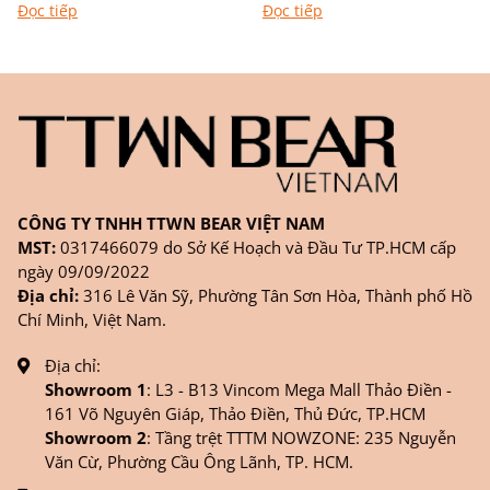
Đọc tiếp
Đọc tiếp
nghệ thuật Khác với túi
áo mà còn được...
đơn...
CÔNG TY TNHH TTWN BEAR VIỆT NAM
MST:
0317466079 do Sở Kế Hoạch và Đầu Tư TP.HCM cấp
ngày 09/09/2022
Địa chỉ:
316 Lê Văn Sỹ, Phường Tân Sơn Hòa, Thành phố Hồ
Chí Minh, Việt Nam.
Địa chỉ:
Showroom 1
: L3 - B13 Vincom Mega Mall Thảo Điền -
161 Võ Nguyên Giáp, Thảo Điền, Thủ Đức, TP.HCM
Showroom 2
: Tầng trệt TTTM NOWZONE: 235 Nguyễn
Văn Cừ, Phường Cầu Ông Lãnh, TP. HCM.