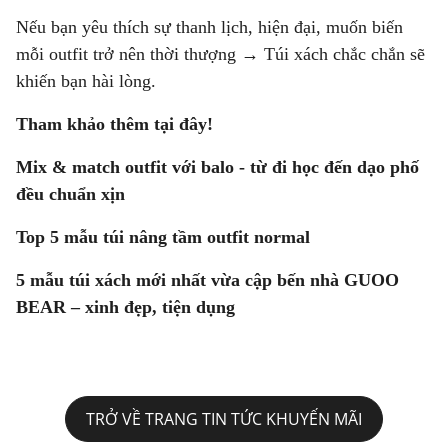
Nếu bạn yêu thích sự thanh lịch, hiện đại, muốn biến
mỗi outfit trở nên thời thượng →
Túi xách
chắc chắn sẽ
khiến bạn hài lòng.
Tham khảo thêm tại đây!
Mix & match outfit với balo - từ đi học đến dạo phố
đều chuẩn xịn
Top 5 mẫu túi nâng tầm outfit normal
5 mẫu túi xách mới nhất vừa cập bến nhà GUOO
BEAR – xinh đẹp, tiện dụng
TRỞ VỀ TRANG TIN TỨC KHUYẾN MÃI